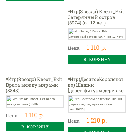
*Игр(Звезда) Квест_Exit
Затерянный остров
(8974) (от 12 лет)
1 110 р.
Цена:
В КОРЗИНУ
*Игр(Звезда) Квест_Exit
*Игр(ДесятоеКоролевст
Врата между мирами
во) Шашки
(8848)
[дерев.фигуры,дерев.ко
робка-поле29*29]
1 110 р.
Цена:
1 210 р.
Цена:
В КОРЗИНУ