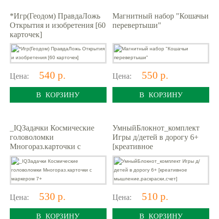
*Игр(Геодом) ПравдаЛожь
Магнитный набор "Кошачьи
Открытия и изобретения [60
перевертыши"
карточек]
540 р.
550 р.
Цена:
Цена:
В КОРЗИНУ
В КОРЗИНУ
_IQЗадачки Космические
УмныйБлокнот_комплект
головоломки
Игры д/детей в дорогу 6+
Многораз.карточки с
[креативное
маркером 7+
мышление,раскраски,счет]
530 р.
510 р.
Цена:
Цена:
В КОРЗИНУ
В КОРЗИНУ