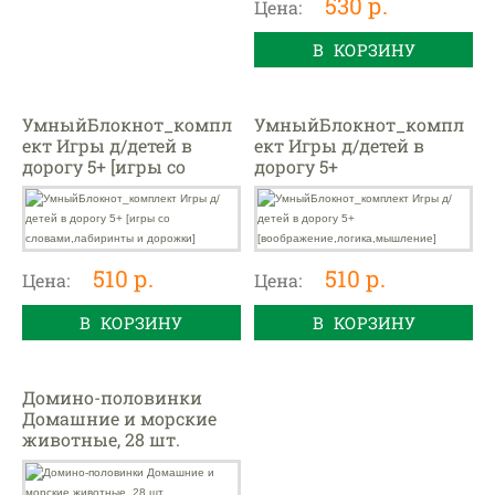
530 р.
Цена:
В КОРЗИНУ
УмныйБлокнот_компл
УмныйБлокнот_компл
ект Игры д/детей в
ект Игры д/детей в
дорогу 5+ [игры со
дорогу 5+
словами,лабиринты и
[воображение,логика,м
дорожки]
ышление]
510 р.
510 р.
Цена:
Цена:
В КОРЗИНУ
В КОРЗИНУ
Домино-половинки
Домашние и морские
животные, 28 шт.