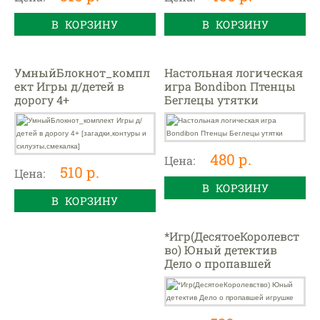
В КОРЗИНУ
В КОРЗИНУ
УмныйБлокнот_компл
Настольная логическая
ект Игры д/детей в
игра Bondibon Птенцы
дорогу 4+
Беглецы утятки
[загадки,контуры и
силуэты,смекалка]
480 р.
Цена:
510 р.
Цена:
В КОРЗИНУ
В КОРЗИНУ
*Игр(ДесятоеКоролевст
во) Юный детектив
Дело о пропавшей
игрушке