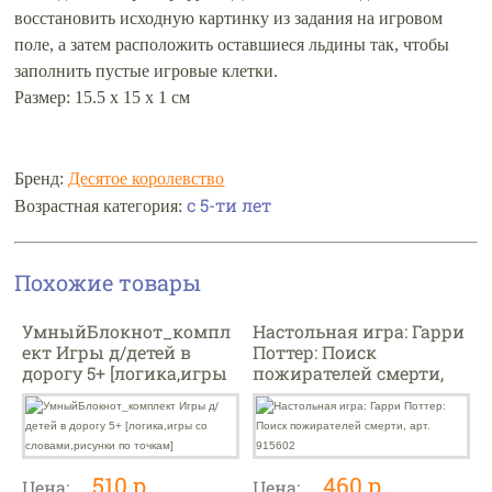
восстановить исходную картинку из задания на игровом
поле, а затем расположить оставшиеся льдины так, чтобы
заполнить пустые игровые клетки.
Размер: 15.5 х 15 х 1 см
Бренд:
Десятое королевство
с 5-ти лет
Возрастная категория:
Похожие товары
УмныйБлокнот_компл
Настольная игра: Гарри
ект Игры д/детей в
Поттер: Поиск
дорогу 5+ [логика,игры
пожирателей смерти,
со словами,рисунки по
арт. 915602
точкам]
510 р.
460 р.
Цена:
Цена: