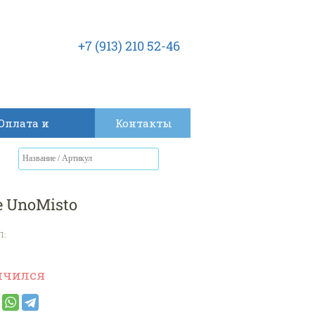
+7 (913) 210 52-46
Оплата и
Контакты
доставка
 UnoMisto
Л:
нчился