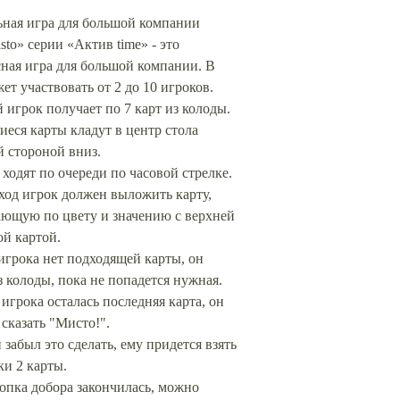
ьная игра для большой компании
to» серии «Актив time» - это
ная игра для большой компании. В
ет участвовать от 2 до 10 игроков.
игрок получает по 7 карт из колоды.
еся карты кладут в центр стола
 стороной вниз.
ходят по очереди по часовой стрелке.
ход игрок должен выложить карту,
ающую по цвету и значению с верхней
й картой.
игрока нет подходящей карты, он
з колоды, пока не попадется нужная.
 игрока осталась последняя карта, он
сказать "Мисто!".
 забыл это сделать, ему придется взять
ки 2 карты.
опка добора закончилась, можно