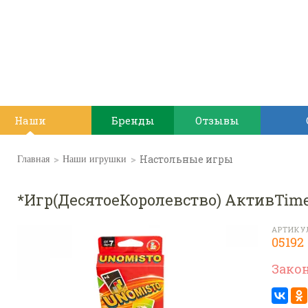
Наши
Бренды
Отзывы
игрушки
>
>
Настольные игры
Главная
Наши игрушки
*Игр(ДесятоеКоролевство) АктивTime
АРТИКУ
05192
Зако