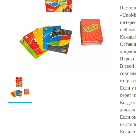
Настол
«UnoMis
интерес
ней мож
Каждый 
Оставши
лицевой
Игроки 
В свой 
совпад
открыто
Если у 
берет и
Когда у
должен 
Если он
из стоп
Если ст