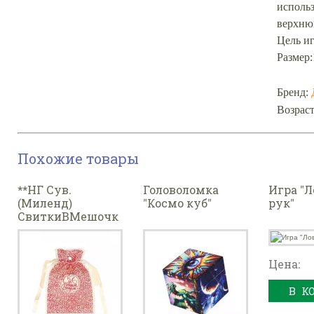
использ
верхнюю
Цель иг
Размер:
Бренд:
Возраст
Похожие товары
**НГ Сув.
Головоломка
Игра "Л
(Миленд)
"Космо куб"
рук"
СвиткиВМешочк
ах_С
предсказанием
Для всей семьи
Цена:
[20 свитков,в
прозе] (НЖ-2636)
В К