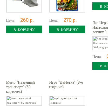
В К
260 р.
270 р.
Цена:
Цена:
Лас Игра
Настольн
В КОРЗИНУ
В КОРЗИНУ
логику "
дорожку"
Цена:
В К
Мемо "Наземный
Игра "ДаНетка" (3-е
транспорт" (50
издание)
карточек)