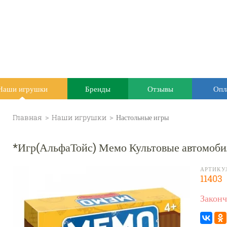
Наши игрушки
Бренды
Отзывы
Опл
Главная
>
Наши игрушки
>
Настольные игры
*Игр(АльфаТойс) Мемо Культовые автомобил
АРТИКУ
11403
Законч