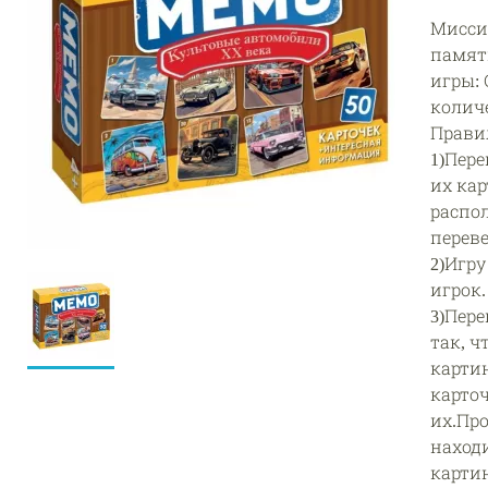
Мисси
памят
игры:
колич
Прави
1)Пер
их ка
распо
переве
2)Игр
игрок.
3)Пер
так, 
картин
карточ
их.Про
находи
карти