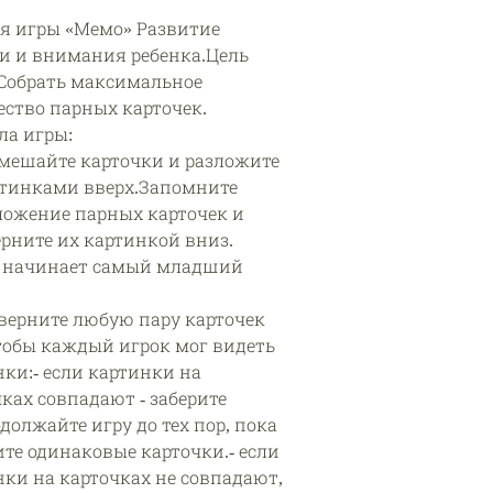
я игры «Мемо» Развитие
и и внимания ребенка.Цель
 Собрать максимальное
ество парных карточек.
ла игры:
емешайте карточки и разложите
ртинками вверх.Запомните
ложение парных карточек и
рните их картинкой вниз.
у начинает самый младший
еверните любую пару карточек
чтобы каждый игрок мог видеть
ки:- если картинки на
ках совпадают - заберите
должайте игру до тех пор, пока
те одинаковые карточки.- если
нки на карточках не совпадают,