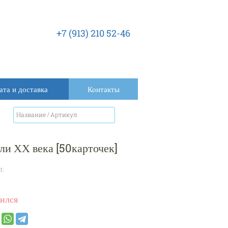
+7 (913) 210 52-46
ата и доставка
Контакты
и ХХ века [50карточек]
Л:
ился