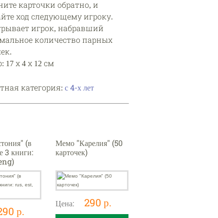
ните карточки обратно, и
айте ход следующему игроку.
грывает игрок, набравший
мальное количество парных
ек.
 17 х 4 х 12 см
стная категория:
с 4-х лет
тония" (в
Мемо "Карелия" (50
е 3 книги:
карточек)
 eng)
290 р.
Цена:
290 р.