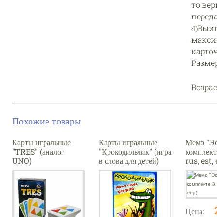
то вер
перед
4)Выи
макси
карточ
Размер:
Возра
Похожие товары
Карты игральные
Карты игральные
Мемо "Эс
"TRES" (аналог
"Крокодильчик" (игра
комплект
UNO)
в слова для детей)
rus, est,
Цена: