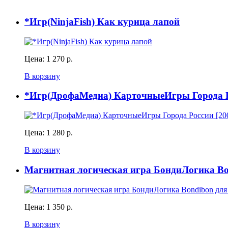
*Игр(NinjaFish) Как курица лапой
Цена:
1 270 р.
В корзину
*Игр(ДрофаМедиа) КарточныеИгры Города Ро
Цена:
1 280 р.
В корзину
Магнитная логическая игра БондиЛогика
Цена:
1 350 р.
В корзину