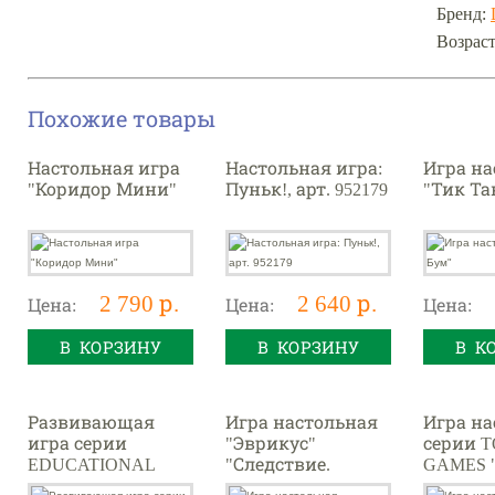
Бренд:
Возраст
Похожие товары
Настольная игра
Настольная игра:
Игра на
"Коридор Мини"
Пуньк!, арт. 952179
"Тик Та
2 790 р.
2 640 р.
Цена:
Цена:
Цена:
В КОРЗИНУ
В КОРЗИНУ
В К
Развивающая
Игра настольная
Игра на
игра серии
"Эврикус"
серии 
EDUCATIONAL
"Следствие.
GAMES 
GAMES "Мозаика
Детективы-
вместе"