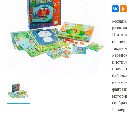
Мозаика
развив
В комп
основу,
также 
Ребенок
инструк
получат
бабочка
насеком
фантаз
мотори
сообраз
Размер: