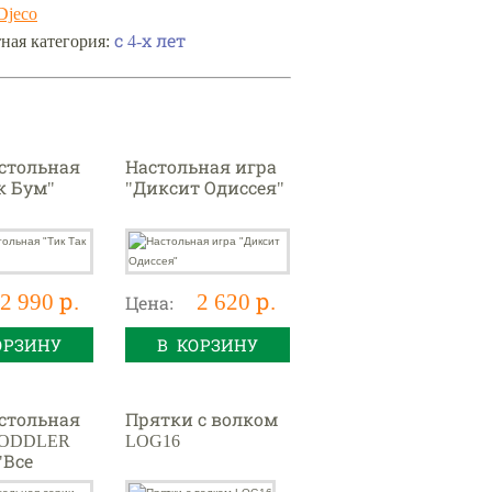
Djeco
с 4-х лет
ная категория:
стольная
Настольная игра
к Бум"
"Диксит Одиссея"
2 990 р.
2 620 р.
Цена:
ОРЗИНУ
В КОРЗИНУ
стольная
Прятки с волком
TODDLER
LOG16
"Все