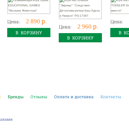
Животные"
репортёры Адель
и Невилл" PG-
17387 .
2 890 р.
Цена:
Цена:
2 960 р.
Цена:
В КОРЗИНУ
В К
В КОРЗИНУ
и
Бренды
Отзывы
Оплата и доставка
Контакты
машками