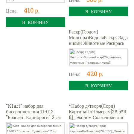
410 р.
Цена:
В КОРЗИНУ
В КОРЗИНУ
Раскр(Геодом)
МногоразВоднаяРаскрСЗада
ниями Животные Раскрась
и узнай
420 р.
Цена:
В КОРЗИНУ
"Klart" набор для
*Набор д/творч(Лори)
бисероплетения 11-012
КартинаПоНомерам[28.5*3
"Браслет. Единороги" 2 см
8]_Эконом Сказочный лис
[на картоне,+гравюра] (Им-
Кпн/ф-