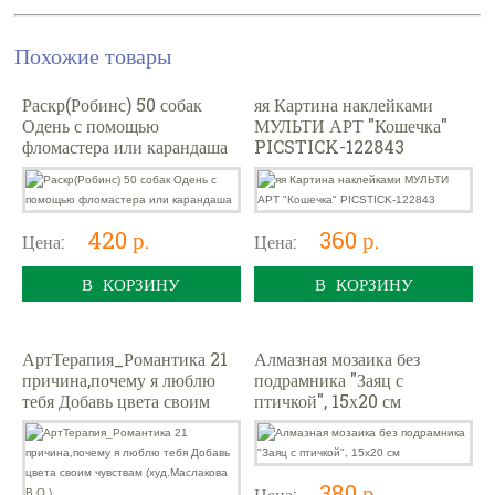
Похожие товары
Раскр(Робинс) 50 собак
яя Картина наклейками
Одень с помощью
МУЛЬТИ АРТ "Кошечка"
фломастера или карандаша
PICSTICK-122843
420 р.
360 р.
Цена:
Цена:
В КОРЗИНУ
В КОРЗИНУ
АртТерапия_Романтика 21
Алмазная мозаика без
причина,почему я люблю
подрамника "Заяц с
тебя Добавь цвета своим
птичкой", 15х20 см
чувствам (худ.Маслакова
В.О.)
380 р.
Цена: