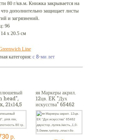
ти 80 г/кв.м. Книжка закрывается на
, что дополнительно защищает листы
тий и загрязнений.
ц: 96
 14 х 20.5 см
Greenwich Line
с 8-ми лет
ная категория:
 плюшевый
яя Маркеры акрил.
n head",
12цв. EK "Дух
, 21х14,5
искусства" 65462
ость 80 гр.
двухстор.,пулев./
кисть,,1,0-
5,0ммм,трёхгр.,пласт.
бо
730 р.