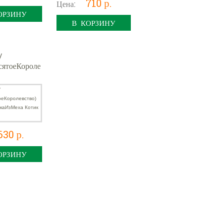
710 р.
Цена:
ОРЗИНУ
В КОРЗИНУ
/
сятоеКороле
грушкаИзМ
к (04734)
630 р.
ОРЗИНУ