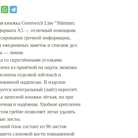
я книжка Greenwich Line "Shimmer.
 формата А5 — отличный помощник
ксирования срочной информации,
 ежедневных заметок и списков дел.
а — линия.
а со скруглёнными уголками
лена из приятной на ощупь экокожи.
олнена отделкой soft-touch и
рованной надписью. В изделии
уется интегральный (лайт) переплёт.
а записной книжки лёгкая, но при
очная и надёжная. Удобное крепление
том гребне позволяет легко удалять
ые листы.
ний блок состоит из 96 листов
 цвета слоновой кости повышенной