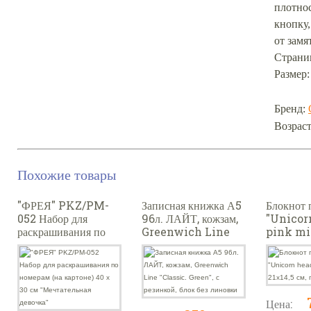
плотнос
кнопку
от замя
Страни
Размер:
Бренд:
Возраст
Похожие товары
"ФРЕЯ" PKZ/PM-
Записная книжка А5
Блокнот
052 Набор для
96л. ЛАЙТ, кожзам,
"Unicor
раскрашивания по
Greenwich Line
pink mix
номерам (на картоне)
"Classic. Green", с
см, плотн
40 х 30 см
резинкой, блок без
"Мечтательная
линовки
девочка"
Цена: