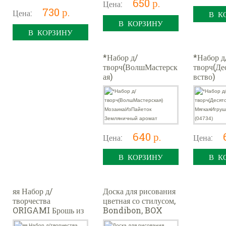
650 р.
Цена:
730 р.
Цена:
В К
В КОРЗИНУ
В КОРЗИНУ
*Набор д/
*Набор д
творч(ВолшМастерск
творч(Де
ая)
вство)
МозаикаИзПайеток
МягкаяИ
Земляничный аромат
еха Коти
640 р.
Цена:
Цена:
В КОРЗИНУ
В К
яя Набор д/
Доска для рисования
творчества
цветная со стилусом,
ORIGAMI Брошь из
Bondibon, BOX
бисера "Кит" 08268
18,6x16,2x2,5 см,