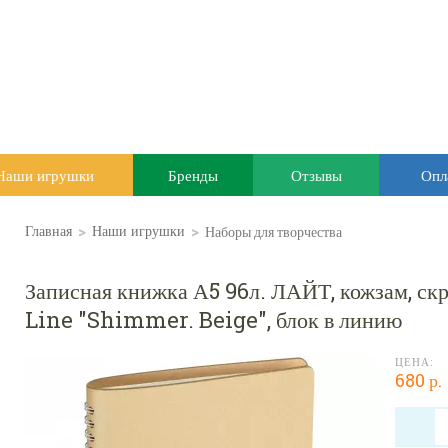
Наши игрушки
Бренды
Отзывы
Опл
>
>
Наборы для творчества
Главная
Наши игрушки
Записная книжка А5 96л. ЛАЙТ, кожзам, с
Line "Shimmer. Beige", блок в линию
ЦЕНА:
680 р.