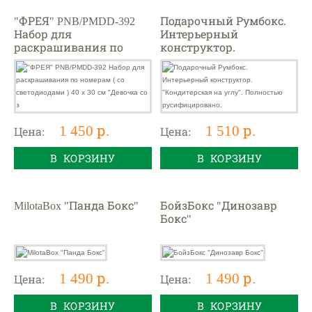
"ФРЕЯ" PNB/PMDD-392
Подарочный Румбокс.
Набор для
Интерьерный
раскрашивания по
конструктор.
номерам ( со
"Кондитерская на углу".
светодиодами ) 40 х 30
Полностью
см "Девочка со з
русифицировано.
1 450 р.
1 510 р.
Цена:
Цена:
В КОРЗИНУ
В КОРЗИНУ
MilotaBox "Панда Бокс"
БойзБокс "Динозавр
Бокс"
1 490 р.
1 490 р.
Цена:
Цена:
В КОРЗИНУ
В КОРЗИНУ