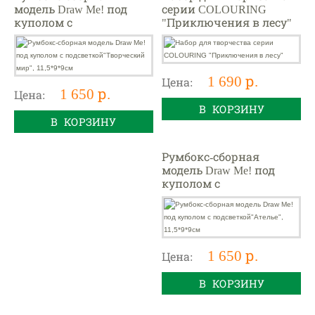
модель Draw Me! под
серии COLOURING
куполом с
"Приключения в лесу"
подсветкой"Творчески
й мир", 11,5*9*9см
1 690 р.
Цена:
1 650 р.
Цена:
В КОРЗИНУ
В КОРЗИНУ
Румбокс-сборная
модель Draw Me! под
куполом с
подсветкой"Ателье",
11,5*9*9см
1 650 р.
Цена:
В КОРЗИНУ