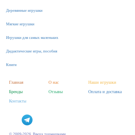
Деревянные игрушки
Мягкие игрушки
Игрушки для самых маленьких
Дидактические игры, пособия
Книги
Машинки
Главная
О нас
Наши игрушки
Бренды
Отзывы
Оплата и доставка
Фигурки
Контакты
Научные опыты
Наборы для творчества
Пазлы
© 2009-2026, Вверх тормашками