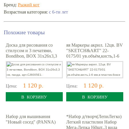
Бренд:
Рыжий кот
с 6-ти лет
Возрастная категория:
Похожие товары
Доска для рисования со
яя Маркеры акрил. 12цв. BV
стилусом и 3 печатями,
"SKETCH&ART" 22-
Bondibon, BOX 31x26x3,3
0175/01 ув.объём,кисть,1-6
см, панда, арт.CJ6005E1.
мм,в пластик.боксе
1 120 р.
1 120 р.
Цена:
Цена:
В КОРЗИНУ
В КОРЗИНУ
Набор для вышивания
*Набор д/творч(ЛепиЛегко)
"Новый сосед" (PANNA)
Легкий пластилин Набор
Мега-Лепка [60шт.,3 вида