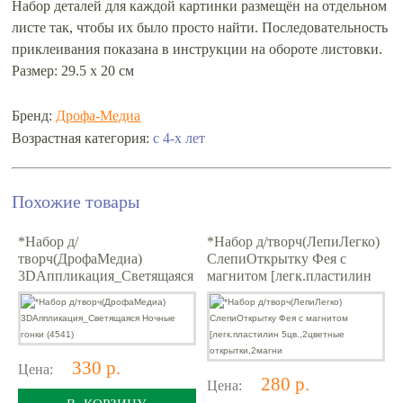
Набор деталей для каждой картинки размещён на отдельном
листе так, чтобы их было просто найти. Последовательность
приклеивания показана в инструкции на обороте листовки.
Размер: 29.5 х 20 см
Бренд:
Дрофа-Медиа
с 4-х лет
Возрастная категория:
Похожие товары
*Набор д/
*Набор д/творч(ЛепиЛегко)
творч(ДрофаМедиа)
СлепиОткрытку Фея с
3DАппликация_Светящаяся
магнитом [легк.пластилин
Ночные гонки (4541)
5цв.,2цветные
открытки,2магни
330 р.
Цена:
280 р.
Цена:
В КОРЗИНУ