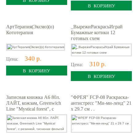
В КОРЗИНУ
АртТерапия(Эксмо)(о)
_ВырежиРаскрасьИграй
Кототерапия
Бумажные котики 12
готовых схем
340 р.
Цена:
310 р.
Цена:
В КОРЗИНУ
В КОРЗИНУ
Записная книжка А6 80л.
"ФРЕЯ" FCP-08 Раскраска-
ЛАЙТ, кожзам, Greenwich
антистресс "Ми-ми-ленд" 21
Line "Mystical forest", с
x 29.7 см . .
резинкой, тиснение фольгой