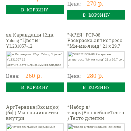
270 р.
Цена:
В КОРЗИНУ
В КОРЗИНУ
яя Карандаши 12цв.
"ФРЕЯ" FCP-08
Yalong "Цветы"
Раскраска-антистресс
YL231057-12
"Ми-ми-ленд" 21 x 29.7
шестигр.,заточ.,гриф.3
см . .
мм,к/к,е/подвес
260 р.
280 р.
Цена:
Цена:
В КОРЗИНУ
В КОРЗИНУ
АртТерапия(Эксмо)(о)
*Набор д/
(б/ф) Мир начинается
творч(ВолшебноеТесто
внутри
) Тесто д/лепки
Простоквашино
Печкин [425гр,8цв.]