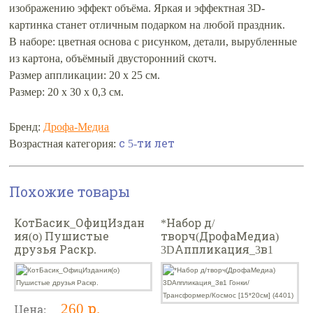
изображению эффект объёма. Яркая и эффектная 3D-
картинка станет отличным подарком на любой праздник.
В наборе: цветная основа с рисунком, детали, вырубленные
из картона, объёмный двусторонний скотч.
Размер аппликации: 20 х 25 см.
Размер: 20 х 30 х 0,3 см.
Бренд:
Дрофа-Медиа
Возрастная категория:
с 5-ти лет
Похожие товары
КотБасик_ОфицИздан
*Набор д/
ия(о) Пушистые
творч(ДрофаМедиа)
друзья Раскр.
3DАппликация_3в1
Гонки/Трансформер/
Космос [15*20см] (4401)
260 р.
Цена: