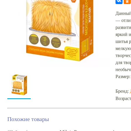
Данный 
— отли
развити
яркий 
шитья р
мелкую
творче
для тво
необычн
Размер:
Бренд:
Возраст
Похожие товары