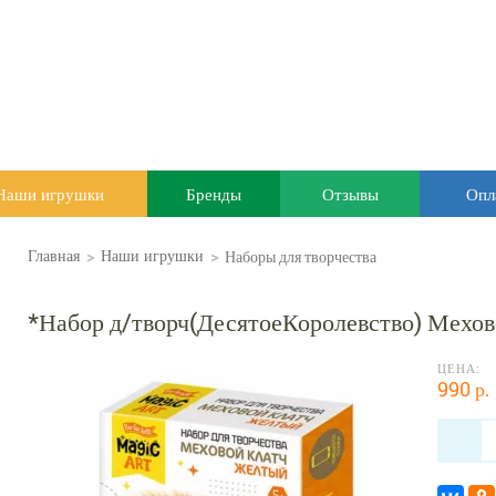
Наши игрушки
Бренды
Отзывы
Опл
>
>
Наборы для творчества
Главная
Наши игрушки
*Набор д/творч(ДесятоеКоролевство) Мехо
ЦЕНА:
990 р.