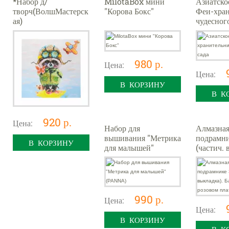
*Набор д/
MilotaBox мини
Азиатско
творч(ВолшМастерск
"Корова Бокс"
Феи-хра
ая)
чудесног
МозаикаИзПайетокН
аХолсте Енот [холст
со схемой на
подрамнике,пайетки,
980 р.
Цена:
Цена:
В КОРЗИНУ
В К
920 р.
Цена:
Набор для
Алмазная
вышивания "Метрика
подрамни
В КОРЗИНУ
для малышей"
(частич. 
(PANNA)
Балерина
платье
990 р.
Цена:
Цена:
В КОРЗИНУ