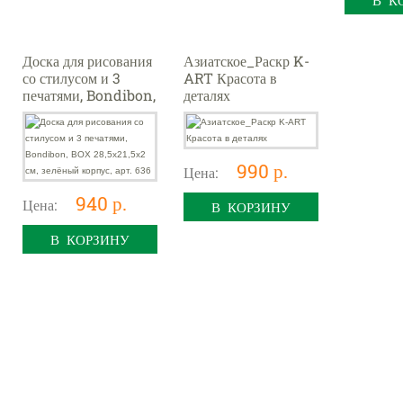
В К
Доска для рисования
Азиатское_Раскр K-
со стилусом и 3
ART Красота в
печатями, Bondibon,
деталях
BOX 28,5x21,5x2 см,
зелёный корпус, арт.
636
990 р.
Цена:
940 р.
Цена:
В КОРЗИНУ
В КОРЗИНУ