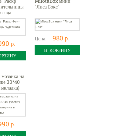
е_Раскр
MilotaBox мини
нительницы
"Лиса Бокс"
о сада
980 р.
Цена:
990 р.
В КОРЗИНУ
ОРЗИНУ
 мозаика на
ке 30*40
выкладка).
 в розовом
990 р.