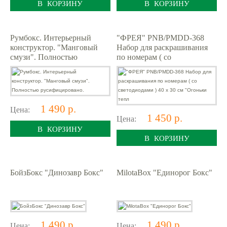
В КОРЗИНУ
В КОРЗИНУ
Румбокс. Интерьерный
"ФРЕЯ" PNB/PMDD-368
конструктор. "Манговый
Набор для раскрашивания
смузи". Полностью
по номерам ( со
русифицировано.
светодиодами ) 40 х 30 см
"Огоньки тепл
1 490 р.
Цена:
1 450 р.
Цена:
В КОРЗИНУ
В КОРЗИНУ
БойзБокс "Динозавр Бокс"
MilotaBox "Единорог Бокс"
1 490 р.
1 490 р.
Цена:
Цена: