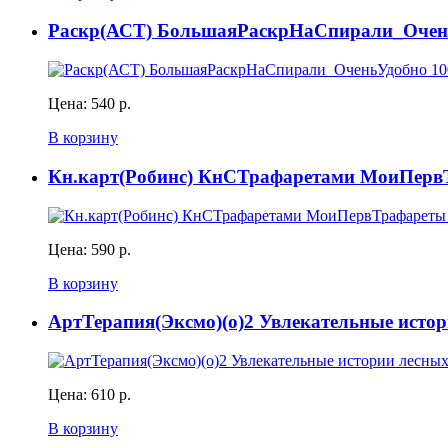
Раскр(АСТ) БольшаяРаскрНаСпирали_ОченьУ
Цена:
540 р.
В корзину
Кн.карт(Робинс) КнСТрафаретами МоиПервТр
Цена:
590 р.
В корзину
АртТерапия(Эксмо)(о)2 Увлекательные истор
Цена:
610 р.
В корзину