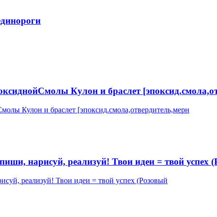
единороги
ксиднойСмолы Кулон и браслет [эпоксид.смола,о
апиши, нарисуй, реализуй! Твои идеи = твой успех 