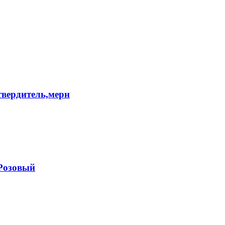
твердитель,мерн
(Розовый