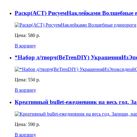
Раскр(АСТ) РисуемНаклейками Волшебные 
Цена:
580 р.
В корзину
*Набор д/творч(BeTrenDIY) УкрашенияИзЭпо
Цена:
550 р.
В корзину
Креативный bullet-ежедневник на весь год. З
Цена:
590 р.
В корзину