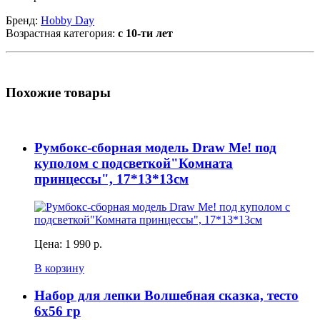
Бренд:
Hobby Day
Возрастная категория:
с 10-ти лет
Похожие товары
Румбокс-сборная модель Draw Me! под
куполом с подсветкой"Комната
принцессы", 17*13*13см
Цена:
1 990 р.
В корзину
Набор для лепки Волшебная сказка, тесто
6х56 гр