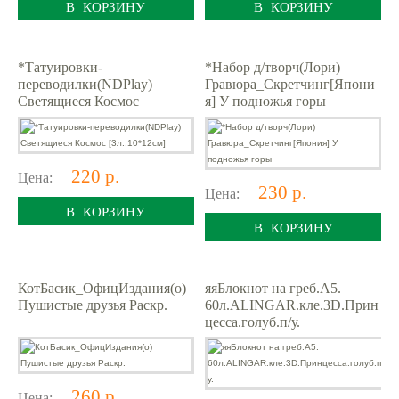
В КОРЗИНУ
В КОРЗИНУ
*Татуировки-
*Набор д/творч(Лори)
переводилки(NDPlay)
Гравюра_Скретчинг[Япони
Светящиеся Космос
я] У подножья горы
[3л.,10*12см]
220 р.
Цена:
230 р.
Цена:
В КОРЗИНУ
В КОРЗИНУ
КотБасик_ОфицИздания(о)
яяБлокнот на греб.А5.
Пушистые друзья Раскр.
60л.ALINGAR.кле.3D.Прин
цесса.голуб.п/у.
260 р.
Цена: