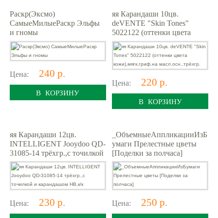
Раскр(Эксмо)
яя Карандаши 10цв.
СамыеМилыеРаскр Эльфы
deVENTE "Skin Tones"
и гномы
5022122 (оттенки цвета
кожи),мягк.гриф.на
масл.осн.,трёхгр.
240 р.
Цена:
220 р.
Цена:
В КОРЗИНУ
В КОРЗИНУ
яя Карандаши 12цв.
_ОбъемныеАппликацииИзБ
INTELLIGENT Jooydoo QD-
умаги Прелестные цветы
31085-14 трёхгр.,с точилкой
[Поделки за полчаса]
и карандашом HB,к/к
230 р.
250 р.
Цена:
Цена: