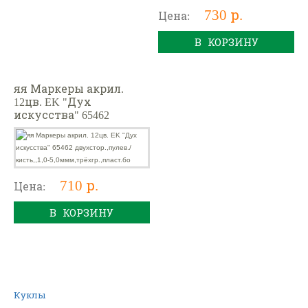
730 р.
Цена:
В КОРЗИНУ
яя Маркеры акрил.
12цв. EK "Дух
искусства" 65462
двухстор.,пулев./
кисть,,1,0-
5,0ммм,трёхгр.,пласт.б
о
710 р.
Цена:
В КОРЗИНУ
Куклы