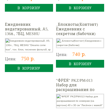
В КОРЗИНУ
В КОРЗИНУ
Ежедневник
_Блокноты(Контэнт)
недатированный, А5,
Ежедневник с
136л., 7БЦ, MESHU
секретом (бабочки)
"Dreams come true", тон.
блок, тиснение
фольгой, кр
740 р.
Цена:
750 р.
Цена:
В КОРЗИНУ
В КОРЗИНУ
"ФРЕЯ" PKZ/PM-013
Набор для
раскрашивания по
номерам (на картоне)
40 х 30 см "Лисёнок с
мамой"