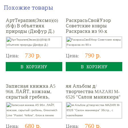
Похожие товары
АртТерапия(Эксмо)(о)
РаскрасьСвойУзор
(б/ф) В объятиях
Советские ковры
природы (Дюфур Д.)
Раскраска из 90-х
730 р.
790 р.
Цена:
Цена:
В КОРЗИНУ
В КОРЗИНУ
Записная книжка А5
яя Альбом д/
96л. ЛАЙТ, кожзам,
творчества MAZARI M-
скрытый гребень,
6526 "Салон маникюра"
Greenwich Line "Pastel.
36стр., с наклейками
Yellow", блок в линию
680 р.
760 р.
Цена:
Цена: