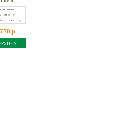
n head",
, 21х14,5
тность 80
730 р.
ОРЗИНУ