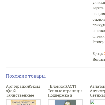
уникаль
Берите
понрав
отключи
причудл
и позво
Страниц
Размер: 
Бренд:
Возраст
Похожие товары
АртТерапия(Эксм
_Блокнот(АСТ)
Азиатск
о)(о)2
Теплые страницы
Антист
Таинственные
Поддержка в
Летним
планеты (худ.Аи
каждом слове
Корее
Коно)
(худ.Кирдий В.Э.)