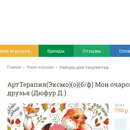
аши игрушки
Бренды
Отзывы
Опла
>
>
Наборы для творчества
Главная
Наши игрушки
АртТерапия(Эксмо)(о)(б/ф) Мои оча
друзья (Дюфур Д.)
ЦЕНА:
790 р.