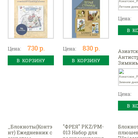
Цена:
В К
730 р.
830 р.
Цена:
Цена:
Азиатск
Антист
В КОРЗИНУ
В КОРЗИНУ
Зимним
Корее
Цена:
В К
_Блокноты(Контэ
"ФРЕЯ" PKZ/PM-
Блокно
нт) Ежедневник с
013 Набор для
плюше