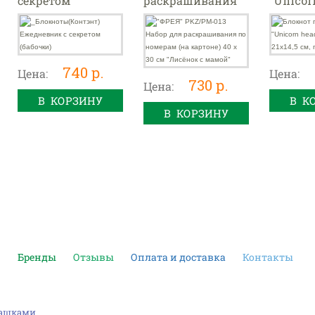
секретом
раскрашивания
"Unicor
(бабочки)
по номерам (на
pink mix
картоне) 40 х 30
см, пло
см "Лисёнок с
гр.
мамой"
740 р.
Цена:
Цена:
730 р.
Цена:
В КОРЗИНУ
В К
В КОРЗИНУ
и
Бренды
Отзывы
Оплата и доставка
Контакты
машками