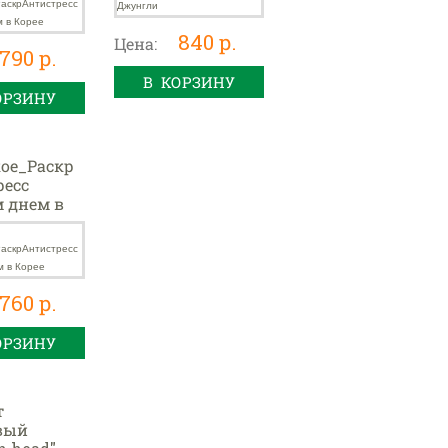
840 р.
Цена:
790 р.
В КОРЗИНУ
ОРЗИНУ
ое_Раскр
ресс
 днем в
760 р.
ОРЗИНУ
т
вый