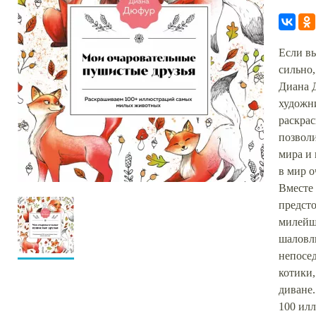
Если в
сильно,
Диана 
художни
раскрас
позволи
мира и 
в мир 
Вместе 
предст
милейш
шаловл
непосед
котики
диване.
100 илл