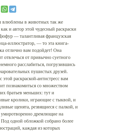
ы влюблены в животных так же
 как и автор этой чудесный раскраски
Дюфур — талантливая французская
ца-иллюстратор, — то эта книга-
ка отлично вам подойдет! Она
т отвлечься от привычно суетного
немного расслабиться, погрузившись
очаровательных пушистых друзей.
с этой раскраской-антистресс вам
оит познакомиться со множеством
их братьев меньших: тут и
ивые кролики, играющие с тыквой, и
ливые щенята, резвящиеся с палкой, и
, умиротворенно дремлющие на
 Под одной обложкой собрано более
юстраций, каждая из которых