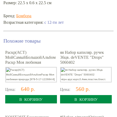
Размер: 22.5 х 0.6 х 22.5 см
Бренд:
Бомбора
с 12-ти лет
Возрастная категория:
Похожие товары
Раскр(АСТ)
яя Набор капиляр. ручек
МойСамыйБольшойАльбом
36цв. deVENTE "Drops"
Раскр Моя любимая
5060402
природа [978-5-17-122684-8]
чёрн.круг.корп,0,4мм,пласти
к.блист.
640 р.
560 р.
Цена:
Цена:
В КОРЗИНУ
В КОРЗИНУ
КОНТЭНТ Ежедневник
*Набор д/творч(Origami)