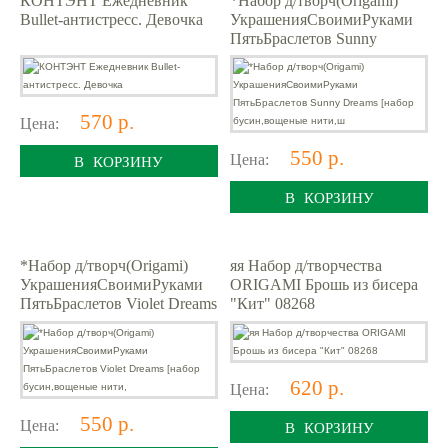
Bullet-антистресс. Девочка
УкрашенияСвоимиРуками
ПятьБраслетов Sunny
Dreams [набор
бусин,вощеные нити,ш
570 р.
Цена:
550 р.
Цена:
В КОРЗИНУ
В КОРЗИНУ
*Набор д/творч(Origami)
яя Набор д/творчества
УкрашенияСвоимиРуками
ORIGAMI Брошь из бисера
ПятьБраслетов Violet Dreams
"Кит" 08268
[набор бусин,вощеные нити,
620 р.
Цена:
550 р.
Цена:
В КОРЗИНУ