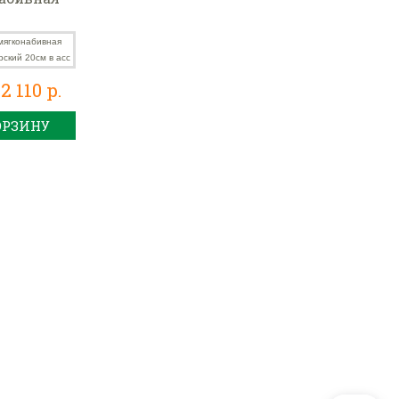
кий 20см
2 110 р.
ОРЗИНУ