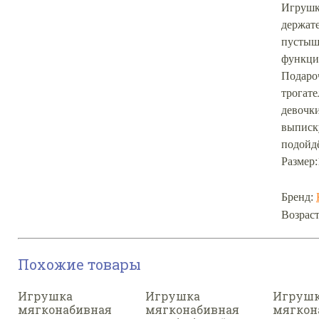
Игрушка
держате
пустыш
функци
Подаро
трогат
девочк
выписк
подойдё
Размер:
Бренд:
Возраст
Похожие товары
Игрушка
Игрушка
Игруш
мягконабивная
мягконабивная
мягкон