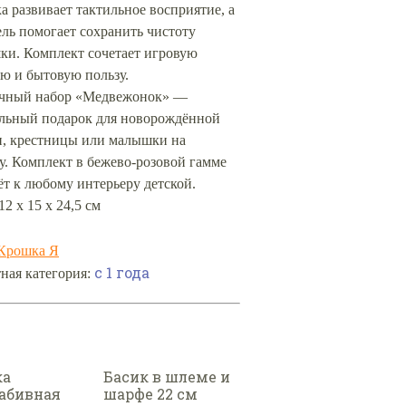
 развивает тактильное восприятие, а
ль помогает сохранить чистоту
ки. Комплект сочетает игровую
ю и бытовую пользу.
чный набор «Медвежонок» —
ельный подарок для новорождённой
и, крестницы или малышки на
у. Комплект в бежево-розовой гамме
т к любому интерьеру детской.
12 х 15 х 24,5 см
Крошка Я
с 1 года
ная категория:
ка
Басик в шлеме и
абивная
шарфе 22 см