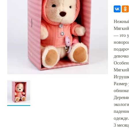
Нежный
Мягкий
— это 
новоро
подаро
девочк
Особен
Мягкий
Игрушка
Размер
обнимат
Деревя
эколог
падение
одежде.
3 месяц