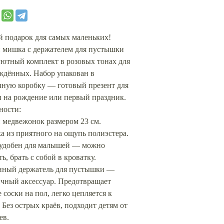
КОРЗИНУ
 подарок для самых маленьких!
 мишка с держателем для пустышки
уютный комплект в розовых тонах для
ждённых. Набор упакован в
чную коробку — готовый презент для
и на рождение или первый праздник.
ности:
 медвежонок размером 23 см.
 из приятного на ощупь полиэстера.
 удобен для малышей — можно
ь, брать с собой в кроватку.
нный держатель для пустышки —
ичный аксессуар. Предотвращает
 соски на пол, легко цепляется к
 Без острых краёв, подходит детям от
ев.