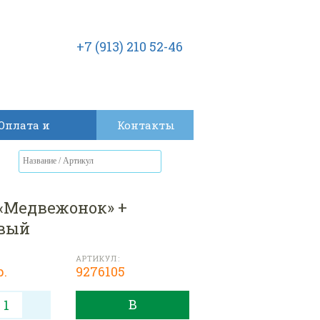
+7 (913) 210 52-46
Оплата и
Контакты
доставка
«Медвежонок» +
овый
АРТИКУЛ:
р.
9276105
В