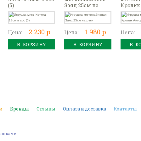
(5)
Заяц 25см на
Кролик
руку
Ангорс
в асс
2 230 р.
1 980 р.
Цена:
Цена:
Цена:
В КОРЗИНУ
В КОРЗИНУ
В К
и
Бренды
Отзывы
Оплата и доставка
Контакты
рмашками