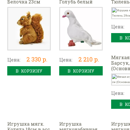
Белочка 23см
Голубь белый
Тюлень
20см
Цена:
В К
Мягкая
2 330 р.
2 210 р.
Цена:
Цена:
Барсук,
(Основн
В КОРЗИНУ
В КОРЗИНУ
Цена:
В К
Игрушка мягк.
Игрушка
Игруш
Котята 18см в асс
мягконабивная
мягкон