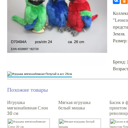
Коллек
"Leosco
предст
Земля.
Размер:
Бренд:
Возраст
Похожие товары
Игрушка
Мягкая игрушка
Басик в 
мягконабивная Слон
белый мишка
принтом
30 см
революци