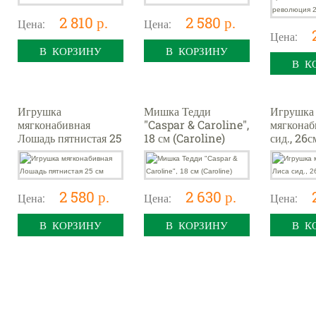
2 810 р.
2 580 р.
Цена:
Цена:
Цена:
В КОРЗИНУ
В КОРЗИНУ
В К
Игрушка
Мишка Тедди
Игрушка
мягконабивная
"Caspar & Caroline",
мягконаб
Лошадь пятнистая 25
18 см (Caroline)
сид., 26с
см
2 580 р.
2 630 р.
Цена:
Цена:
Цена:
В КОРЗИНУ
В КОРЗИНУ
В К