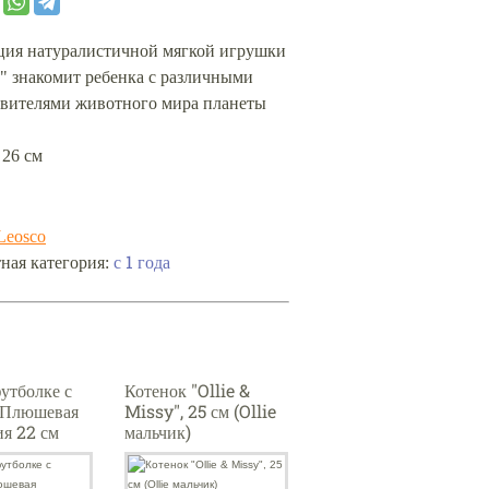
ция натуралистичной мягкой игрушки
" знакомит ребенка с различными
авителями животного мира планеты
 26 см
Leosco
ная категория:
с 1 года
футболке с
Котенок "Ollie &
 Плюшевая
Missy", 25 см (Ollie
я 22 см
мальчик)