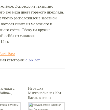
котёнок Эспрессо из тактильно
го эко меха цвета горького шоколада.
к уютно расположился в забавной
 которая сшита из молочного и
дного софта. Сбоку на кружке
й лейбл из силикона.
 12 см
Budi Basa
с 3-х лет
ная категория:
грушка с
Игрушка
Зайка»,
Мягконабивная Кот
Басик в очках