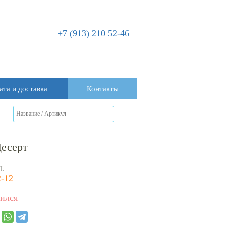
+7 (913) 210 52-46
ата и доставка
Контакты
Десерт
Л:
-12
ился