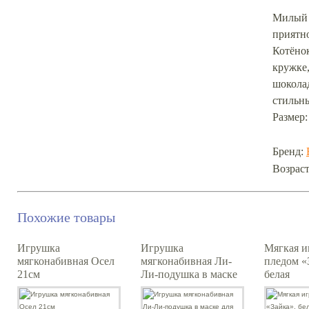
Милый 
приятно
Котёно
кружке,
шокола
стильны
Размер:
Бренд:
Возраст
Похожие товары
Игрушка
Игрушка
Мягкая и
мягконабивная Осел
мягконабивная Ли-
пледом «
21см
Ли-подушка в маске
белая
для сна