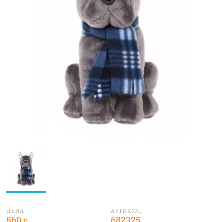
ЦЕНА:
АРТИКУЛ:
860 р.
682325