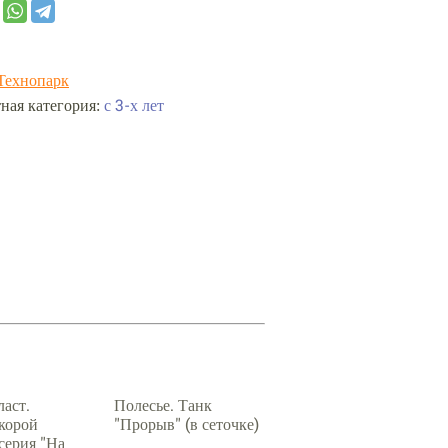
Технопарк
с 3-х лет
ная категория:
ласт.
Полесье. Танк
скорой
"Прорыв" (в сеточке)
серия "На