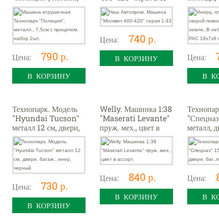
7,5см с прицепом,
земле, В 
набор 2шт.
море", Р
см, арт.
740 р.
Цена:
790 р.
Цена:
Цена:
В КОРЗИНУ
В КОРЗИНУ
В К
Технопарк. Модель
Welly. Машинка 1:38
Технопар
"Hyundai Tucson"
"Maserati Levante"
"Спецназ"
металл 12 см, двери,
пруж. мех., цвет в
металл, д
багаж., инер, черный
ассорт.
баг.,подв
840 р.
Цена:
Цена:
730 р.
Цена:
В КОРЗИНУ
В К
В КОРЗИНУ