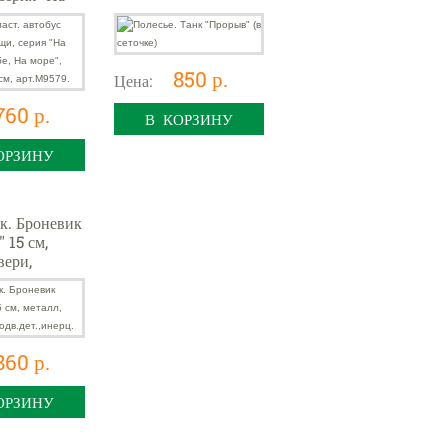
небе, На
АС 18х7х8
M9579.
850 р.
Цена:
760 р.
В КОРЗИНУ
ОРЗИНУ
к. Броневик
 15 см,
вери,
.дет.,инерц.
860 р.
ОРЗИНУ