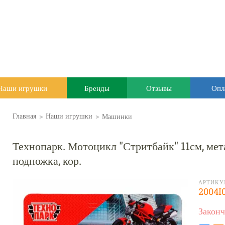
Наши игрушки
Бренды
Отзывы
Опл
>
>
Машинки
Главная
Наши игрушки
Технопарк. Мотоцикл "Стритбайк" 11см, мета
подножка, кор.
АРТИКУ
2004I
Законч