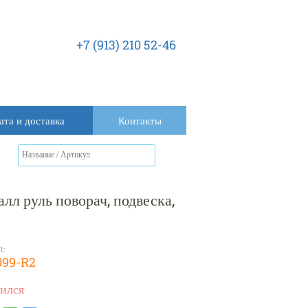
+7 (913) 210 52-46
ата и доставка
Контакты
лл руль поворач, подвеска,
Л:
099-R2
ился