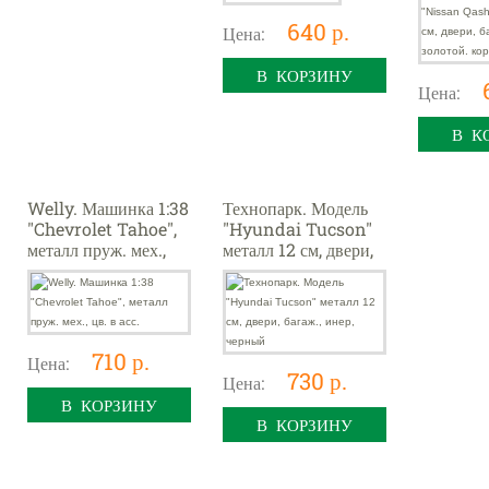
золотой. 
640 р.
Цена:
В КОРЗИНУ
Цена:
В К
Welly. Машинка 1:38
Технопарк. Модель
"Chevrolet Tahoe",
"Hyundai Tucson"
металл пруж. мех.,
металл 12 см, двери,
цв. в асс.
багаж., инер, черный
710 р.
Цена:
730 р.
Цена:
В КОРЗИНУ
В КОРЗИНУ