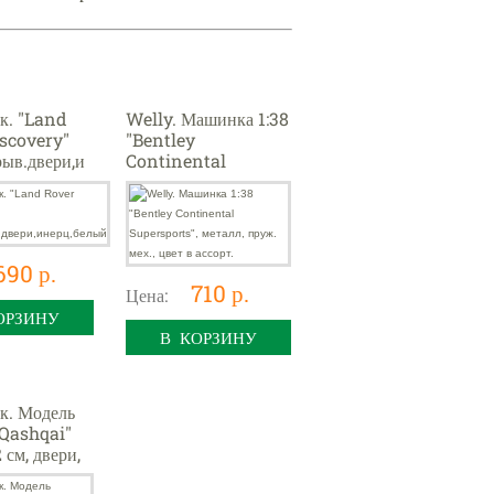
к. "Land
Welly. Машинка 1:38
scovery"
"Bentley
рыв.двери,и
Continental
ый
Supersports",
металл, пруж. мех.,
цвет в ассорт.
690 р.
710 р.
Цена:
ОРЗИНУ
В КОРЗИНУ
к. Модель
Qashqai"
 см, двери,
ерц,