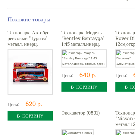
Похожие товары
Технопарк. Автобус
Технопарк. Модель
Технопар
рейсовый "Туризм"
"Bentley Bentayga"
Rover Di
металл. инерц.
1:45 металл.инерц.
12см,отк
15см,открыв.двери
открыв. двери
нерц,бел
640 р.
Цена:
Цена:
В КОРЗИНУ
В К
620 р.
Цена:
Экскаватор (0801)
Технопар
В КОРЗИНУ
"Nissan 
металл 12
багаж, ин