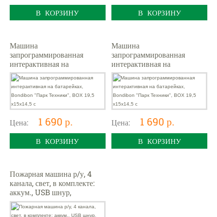
В КОРЗИНУ
В КОРЗИНУ
Машина
Машина
запрограммированная
запрограммированная
интерактивная на
интерактивная на
батарейках, Bondibon
батарейках, Bondibon
"Парк Техники", ВОХ 19,5
"Парк Техники", ВОХ 19,5
х15х14,5 с
х15х14,5 с
1 690 р.
1 690 р.
Цена:
Цена:
В КОРЗИНУ
В КОРЗИНУ
Пожарная машина р/у, 4
канала, свет, в комплекте:
аккум., USB шнур,
эл.пит.АА*2шт.не вх.в
комплект