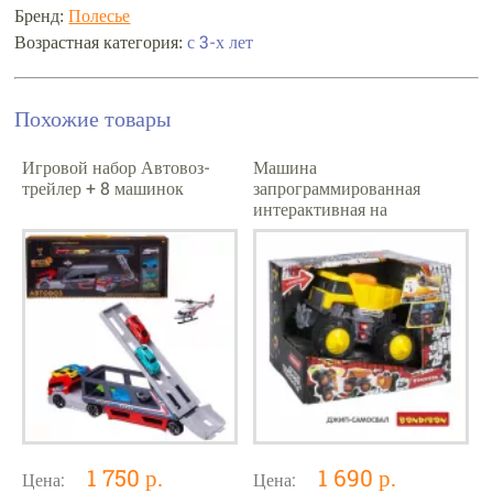
Бренд:
Полесье
Возрастная категория:
с 3-х лет
Похожие товары
Игровой набор Автовоз-
Машина
трейлер + 8 машинок
запрограммированная
интерактивная на
батарейках, Bondibon
"Парк Техники", ВОХ 19,5
х15х14,5 с
1 750 р.
1 690 р.
Цена:
Цена: