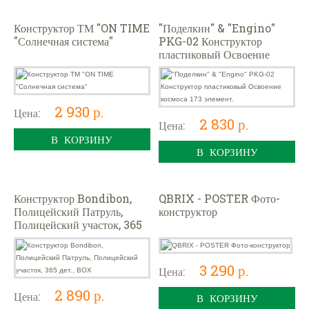
Конструктор ТМ "ON TIME
"Поделкин" & "Engino"
"Солнечная система"
PKG-02 Конструктор
пластиковый Освоение
космоса 173 элемент.
2 930 р.
Цена:
2 830 р.
Цена:
В КОРЗИНУ
В КОРЗИНУ
Конструктор Bondibon,
QBRIX - POSTER Фото-
Полицейский Патруль,
конструктор
Полицейский участок, 365
дет., BOX
3 290 р.
Цена:
2 890 р.
Цена:
В КОРЗИНУ