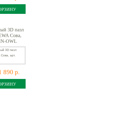
ОРЗИНУ
ый 3D пазл
EWA Сова,
OIN-OWL
1 890 р.
ОРЗИНУ