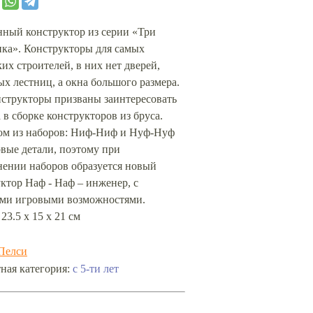
нный конструктор из серии «Три
нка». Конструкторы для самых
их строителей, в них нет дверей,
х лестниц, а окна большого размера.
нструкторы призваны заинтересовать
 в сборке конструкторов из бруса.
ом из наборов: Ниф-Ниф и Нуф-Нуф
овые детали, поэтому при
нении наборов образуется новый
ктор Наф - Наф – инженер, с
ми игровыми возможностями.
 23.5 х 15 х 21 см
Пелси
с 5-ти лет
ная категория: