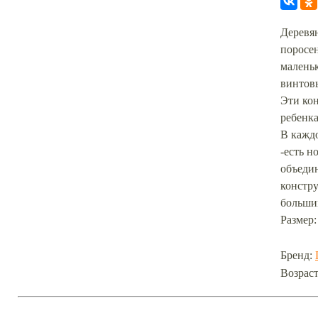
Деревя
поросе
маленьк
винтовы
Эти ко
ребенка
В кажд
-есть н
объеди
констру
больши
Размер:
Бренд:
Возраст