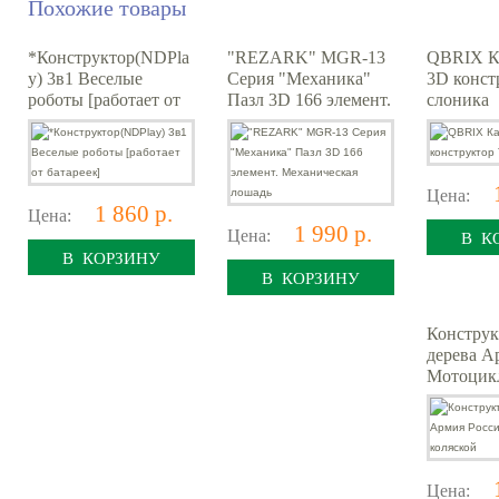
Похожие товары
*Конструктор(NDPla
"REZARK" MGR-13
QBRIX К
y) 3в1 Веселые
Серия "Механика"
3D конст
роботы [работает от
Пазл 3D 166 элемент.
слоника
батареек]
Механическая
лошадь
Цена:
1 860 р.
Цена:
1 990 р.
Цена:
В К
В КОРЗИНУ
В КОРЗИНУ
Конструк
дерева А
Мотоцикл
Цена: