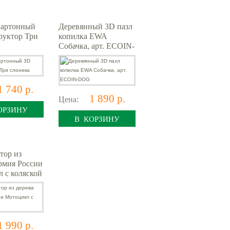
артонный
Деревянный 3D пазл
руктор Три
копилка EWA
Собачка, арт. ECOIN-
DOG
1 740 р.
1 890 р.
Цена:
ОРЗИНУ
В КОРЗИНУ
тор из
рмия России
 с коляской
1 990 р.