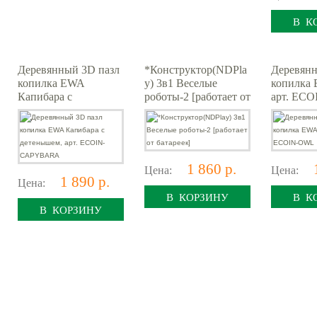
В К
Деревянный 3D пазл
*Конструктор(NDPla
Деревянн
копилка EWA
y) 3в1 Веселые
копилка 
Капибара с
роботы-2 [работает от
арт. EC
детенышем, арт.
батареек]
ECOIN-CAPYBARA
1 860 р.
Цена:
Цена:
1 890 р.
Цена:
В КОРЗИНУ
В К
В КОРЗИНУ