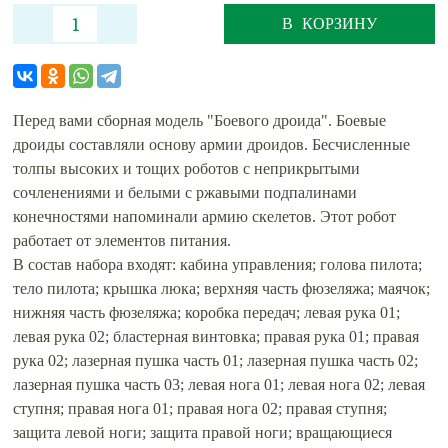
В КОРЗИНУ
Перед вами сборная модель "Боевого дроида". Боевые
дроиды составляли основу армии дроидов. Бесчисленные
толпы высоких и тощих роботов с неприкрытыми
сочленениями и белыми с ржавыми подпалинами
конечностями напоминали армию скелетов. Этот робот
работает от элементов питания.
В состав набора входят: кабина управления; голова пилота;
тело пилота; крышка люка; верхняя часть фюзеляжа; маячок;
нижняя часть фюзеляжа; коробка передач; левая рука 01;
левая рука 02; бластерная винтовка; правая рука 01; правая
рука 02; лазерная пушка часть 01; лазерная пушка часть 02;
лазерная пушка часть 03; левая нога 01; левая нога 02; левая
ступня; правая нога 01; правая нога 02; правая ступня;
защита левой ноги; защита правой ноги; вращающиеся