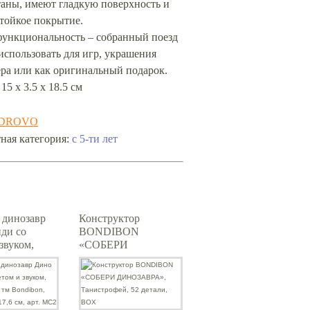
таны, имеют гладкую поверхность и
стойкое покрытие.
ункциональность – собранный поезд
спользовать для игр, украшения
ра или как оригинальный подарок.
15 х 3.5 х 18.5 см
DROVO
с 5-ти лет
ная категория:
 динозавр
Конструктор
ди со
BONDIBON
звуком,
«СОБЕРИ
ор, тм
ДИНОЗАВРА»,
n, BOX
Танистрофей, 52
6 см, арт.
детали, BOX