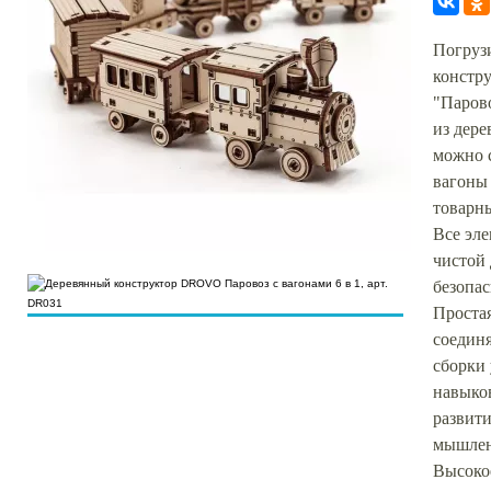
Погруз
констр
"Парово
из дере
можно 
вагоны
товарны
Все эл
чистой
безопас
Простая
соединя
сборки
навыков
развит
мышлен
Высокое