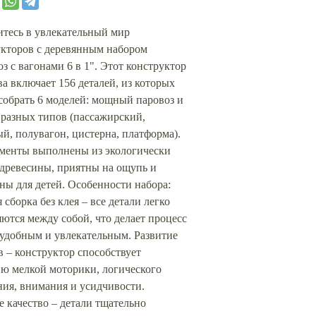
итесь в увлекательный мир
укторов с деревянным набором
з с вагонами 6 в 1". Этот конструктор
ва включает 156 деталей, из которых
собрать 6 моделей: мощный паровоз и
 разных типов (пассажирский,
й, полувагон, цистерна, платформа).
ементы выполнены из экологически
 древесины, приятны на ощупь и
ны для детей. Особенности набора:
 сборка без клея – все детали легко
ются между собой, что делает процесс
 удобным и увлекательным. Развитие
 – конструктор способствует
ию мелкой моторики, логического
ия, внимания и усидчивости.
 качество – детали тщательно