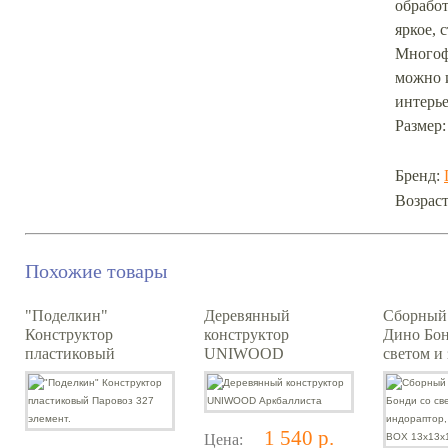
обрабо
яркое, 
Многоф
можно и
интерье
Размер: 
Бренд:
Возраст
Похожие товары
"Поделкин"
Деревянный
Сборный
Конструктор
конструктор
Дино Бон
пластиковый
UNIWOOD
светом и 
Паровоз 327 элемент.
Аркбаллиста
индорапт
Bondibo
13x13x17,
MC2
1 540 р.
Цена: