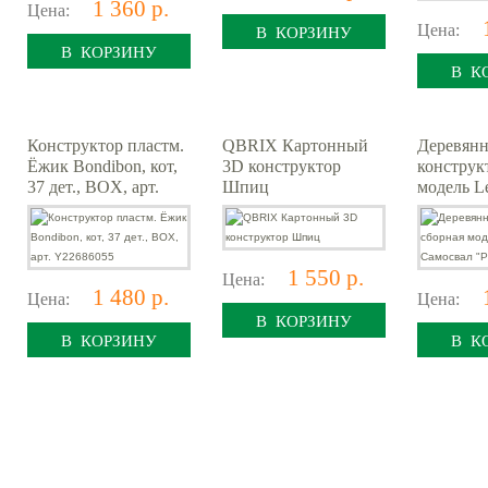
1 360 р.
Цена:
Цена:
В КОРЗИНУ
В КОРЗИНУ
В К
Конструктор пластм.
QBRIX Картонный
Деревян
Ёжик Bondibon, кот,
3D конструктор
конструк
37 дет., BOX, арт.
Шпиц
модель 
Y22686055
Cамосвал
1 550 р.
Цена:
1 480 р.
Цена:
Цена:
В КОРЗИНУ
В КОРЗИНУ
В К