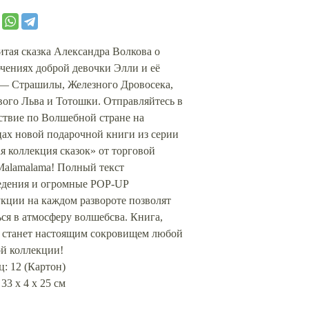
тая сказка Александра Волкова о
чениях доброй девочки Элли и её
 — Страшилы, Железного Дровосека,
ого Льва и Тотошки. Отправляйтесь в
ствие по Волшебной стране на
цах новой подарочной книги из серии
я коллекция сказок» от торговой
Malamalama! Полный текст
едения и огромные POP-UP
кции на каждом развороте позволят
ся в атмосферу волшебсва. Книга,
я станет настоящим сокровищем любой
й коллекции!
: 12 (Картон)
 33 х 4 х 25 см