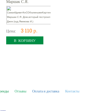
Маршак С.Я.
Дом,который
построил Джек
(худ.Якимова И.)
3 110 р.
Цена:
В КОРЗИНУ
ренды
Отзывы
Оплата и доставка
Контакты
ками