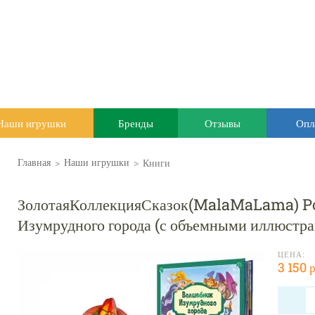
Наши игрушки
Бренды
Отзывы
Опл
>
>
Книги
Главная
Наши игрушки
ЗолотаяКоллекцияСказок(MalaMaLama) 
Изумрудного города (с объемными иллюстра
ЦЕНА:
3 150 р