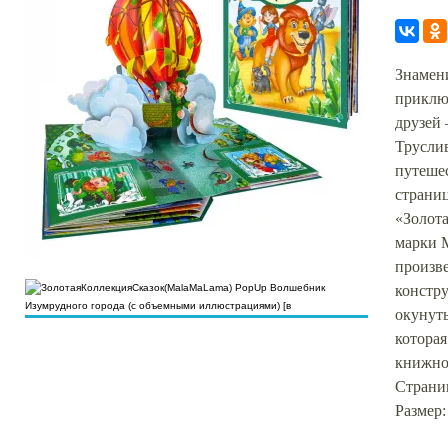
Знамени
приклю
друзей
Труслив
путеше
страни
«Золота
марки 
произв
констру
окунуть
котора
книжно
Страниц
Размер: