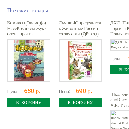
Похожие товары
Комиксы(Эксмо)(о)
ЛучшийОпределител
ДХЛ. Пат
НасеКомиксы Жук-
ь Животные России
Горькая Р
олень против
со звуками (QR-код)
Новая вс
соперников!
(Беме И.Р.)
(Сянминь У.)
Цена:
В К
650 р.
690 р.
Цена:
Цена:
Школьни
еноВрем
В КОРЗИНУ
В КОРЗИНУ
А.К. Ист
Шерлоке
Пестрая 