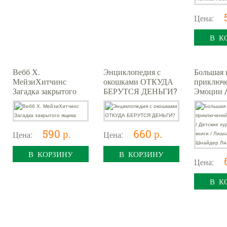
Цена:
В К
Вебб Х.
Энциклопедия с
Большая 
МейзиХитчинс
окошками ОТКУДА
приключ
Загадка закрытого
БЕРУТСЯ ДЕНЬГИ?
Эмоции /
ящика
художест
книги / 
Шнайдер
Лиа
590 р.
660 р.
Цена:
Цена:
В КОРЗИНУ
В КОРЗИНУ
Цена:
В К