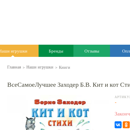
Наши игрушки
Бренды
Отзывы
Опл
>
>
Книги
Главная
Наши игрушки
ВсеСамоеЛучшее Заходер Б.В. Кит и кот Ст
АРТИКУ
-
Законч