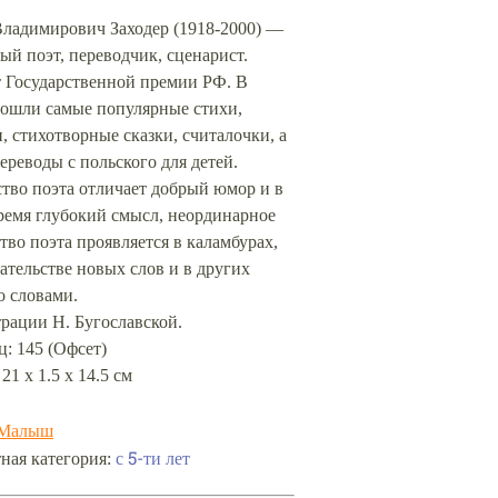
Владимирович Заходер (1918-2000) —
ый поэт, переводчик, сценарист.
т Государственной премии РФ. В
вошли самые популярные стихи,
, стихотворные сказки, считалочки, а
ереводы с польского для детей.
тво поэта отличает добрый юмор и в
ремя глубокий смысл, неординарное
тво поэта проявляется в каламбурах,
ательстве новых слов и в других
о словами.
рации Н. Бугославской.
: 145 (Офсет)
21 х 1.5 х 14.5 см
Малыш
с 5-ти лет
ная категория: