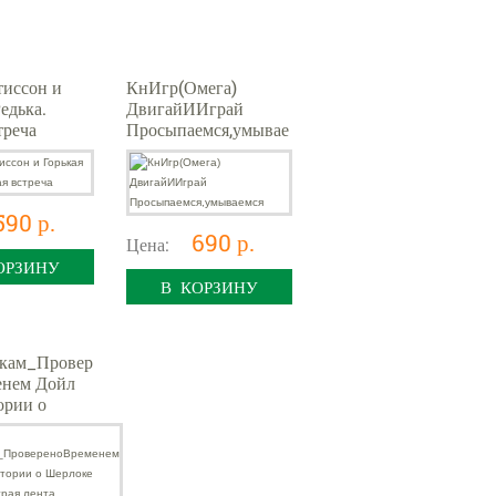
иссон и
КнИгр(Омега)
едька.
ДвигайИИграй
треча
Просыпаемся,умывае
мся
590 р.
690 р.
Цена:
ОРЗИНУ
В КОРЗИНУ
кам_Провер
енем Дойл
ории о
 Холмсе
лента