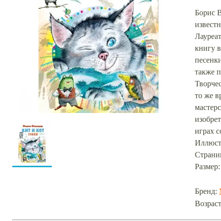
Борис 
известн
Лауреа
книгу 
песенки
также п
Творчес
то же в
мастерс
изобрет
играх с
Иллюст
Страниц
Размер: 
Бренд:
Возраст