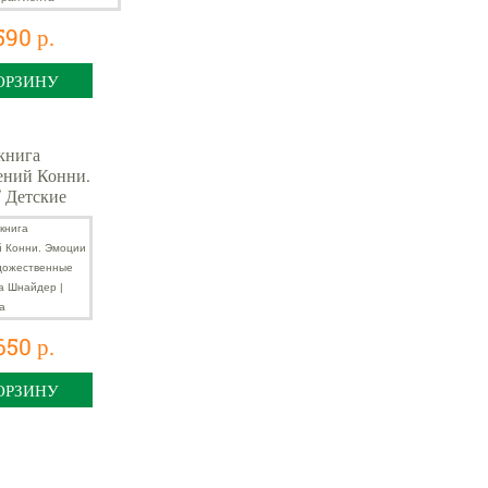
590 р.
ОРЗИНУ
книга
ений Конни.
 Детские
венные
Лиана
 | Шнайдер
650 р.
ОРЗИНУ