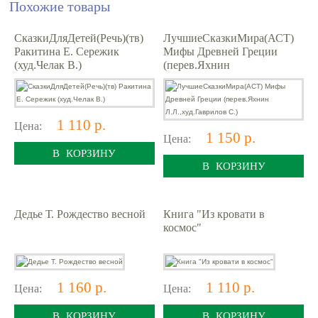
Похожие товары
СказкиДляДетей(Речь)(тв)
ЛучшиеСказкиМира(АСТ)
Ракитина Е. Сережик
Мифы Древней Греции
(худ.Челак В.)
(перев.Яхнин
Л.Л.,худ.Гаврилов С.)
1 110 р.
Цена:
1 150 р.
Цена:
В КОРЗИНУ
В КОРЗИНУ
Дедье Т. Рождество весной
Книга "Из кровати в
космос"
1 160 р.
1 110 р.
Цена:
Цена:
В КОРЗИНУ
В КОРЗИНУ