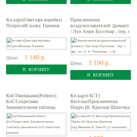
Кн.карт(Омега)(в коробке)
Приключения
ПотрогайСказку Теремок
воздухоплавателей: [роман]
/ Луи Анри Буссенар , пер. с
фр., ил. О. Н. Пахомова. —
М. :
1 140 р.
Цена:
1 190 р.
Цена:
В КОРЗИНУ
В КОРЗИНУ
КнСОкошками(Робинс)
Кн.карт(АСТ)
КнССекретами
ВеселыеПриключения
Занимательная таблица
Перро Ш. Красная Шапочка
умножения (110 секретных
(худ.Якимова И.,Зуев И.) [с
окошек)
окошками]