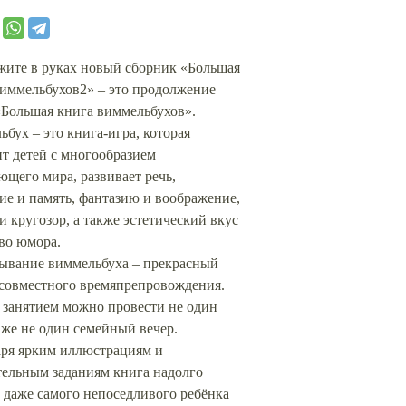
КОРЗИНУ
жите в руках новый сборник «Большая
виммельбухов2» – это продолжение
«Большая книга виммельбухов».
бух – это книга-игра, которая
т детей с многообразием
щего мира, развивает речь,
е и память, фантазию и воображение,
и кругозор, а также эстетический вкус
во юмора.
дывание виммельбуха – прекрасный
 совместного времяпрепровождения.
 занятием можно провести не один
аже не один семейный вечер.
аря ярким иллюстрациям и
тельным заданиям книга надолго
 даже самого непоседливого ребёнка