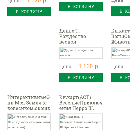
Цена:
В КОРЗИНУ
В К
В КОРЗИНУ
Дедье Т.
Кн.карт
Рождество
ВолшО
весной
Живот
1 160 р.
Цена:
Цена:
В КОРЗИНУ
В К
ИнтерактивныеЭ
Кн.карт(АСТ)
нц Моя Земля (с
ВеселыеПриключ
колесиком,окошк
ения Перро Ш.
ами и постером)
Красная Шапочка
(худ.Якимова
И.,Зуев И.) [с