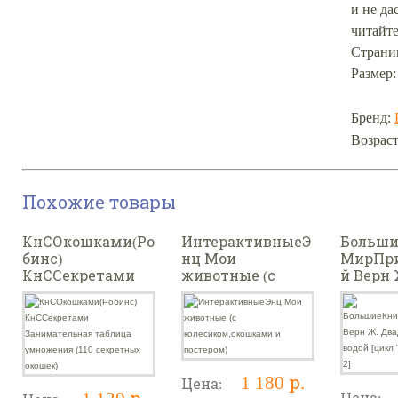
и не да
читайте
Страниц
Размер: 
Бренд:
Возраст
Похожие товары
КнСОкошками(Ро
ИнтерактивныеЭ
Больши
бинс)
нц Мои
МирПр
КнССекретами
животные (с
й Верн 
Занимательная
колесиком,окошк
Двадца
таблица
ами и постером)
лье под
умножения (110
[цикл 
секретных
Немо" К
окошек)
1 180 р.
Цена:
1 120 р.
Цена: