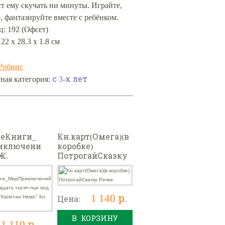
ст ему скучать ни минуты. Играйте,
, фантазируйте вместе с ребёнком.
: 192 (Офсет)
22 х 28.3 х 1.8 см
Робинс
с 3-х лет
ная категория:
еКниги_
Кн.карт(Омега)(в
иключени
коробке)
Ж.
ПотрогайСказку
ть тысяч
Репка
 водой
"Капитан
н. 2]
1 140 р.
Цена:
В КОРЗИНУ
1 110 р.