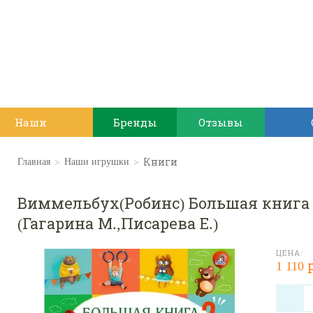
Наши
Бренды
Отзывы
игрушки
>
>
Книги
Главная
Наши игрушки
Виммельбух(Робинс) Большая книга
(Гагарина М.,Писарева Е.)
ЦЕНА:
1 110 