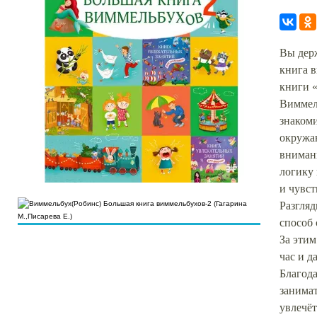
Вы дер
книга 
книги 
Виммель
знакоми
окружаю
внимани
логику 
и чувст
Разгля
способ
За этим
час и д
Благод
занима
увлечёт