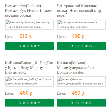
Виммельбух(Робинс)
Чай травяной Книжная
Виммельбух (+накл.) Такие
полка "Непознанный мир
веселые собаки
веры"
510 р.
490 р.
Цена:
Цена:
В КОРЗИНУ
В КОРЗИНУ
КнВиллиВинки_КнПодЕлк
Кн.накл(Махаон)
у Едем к Деду Морозу
МиниСупернаклейки
Виммельбух
Волшебные феи
480 р.
450 р.
Цена:
Цена:
В КОРЗИНУ
В КОРЗИНУ