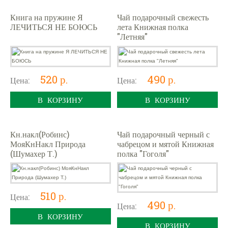
Книга на пружине Я
Чай подарочный свежесть
ЛЕЧИТЬСЯ НЕ БОЮСЬ
лета Книжная полка
"Летняя"
520 р.
490 р.
Цена:
Цена:
В КОРЗИНУ
В КОРЗИНУ
Кн.накл(Робинс)
Чай подарочный черный с
МояКнНакл Природа
чабрецом и мятой Книжная
(Шумахер Т.)
полка "Гоголя"
510 р.
Цена:
490 р.
Цена:
В КОРЗИНУ
В КОРЗИНУ