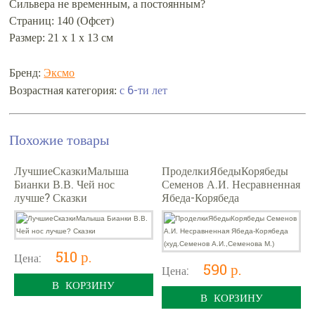
Сильвера не временным, а постоянным?
Страниц: 140 (Офсет)
Размер: 21 х 1 х 13 см
Бренд:
Эксмо
с 6-ти лет
Возрастная категория:
Похожие товары
ЛучшиеСказкиМалыша
ПроделкиЯбедыКорябеды
Бианки В.В. Чей нос
Семенов А.И. Несравненная
лучше? Сказки
Ябеда-Корябеда
(худ.Семенов А.И.,Семенова
М.)
510 р.
Цена:
590 р.
Цена:
В КОРЗИНУ
В КОРЗИНУ