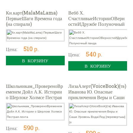
Кн.карт(MalaMaLama)
Вебб Х.
ПервыеШаги Времена года
СчастливыеИсторииОВерн
(на спирали)
остиИДружбе Полуночный
панда
510 р.
Цена:
540 р.
Цена:
В КОРЗИНУ
В КОРЗИНУ
Школьникам_ПровереноВр
ЛизаАлерт(VoiceBook)(тв)
еменем Дойл А.К. Истории
Иванова Ю. Опасные
о Шерлоке Холмсе Пестрая
приключения Веры и Саши
лента
Уровень Вода/Лед
[перевертыш] (х
590 р.
Цена:
590 р.