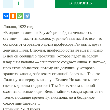
В КОРЗИНУ
Лондон, 1922 год.
«В одном из домов в Блумсбери найдена человеческая
ступня» — гласит заголовок утренней газеты. Это все, что
осталось от сгоревшего дотла профессора Ганавати, друга
дедушки Лили. Впрочем, профессор оставил еще и письмо.
В нем он сообщал о проклятии, которое падет на голову
владельца канопы — египетского сосуда-тайника. И похоже,
проклятие сбывается, потому что дедушка, у которого
хранится канопа, заболевает страшной болезнью. Так что
Лили нужно вернуть канопу в Египет. Но как это может
сделать девочка-подросток? Тем более, что за канопой
охотятся опасные люди. Ведь в тайнике сосуда хранится не
только послание времен Тутанхамона, но и бесценное
сокровище фараона…
Страниц: 251 (Офсет)