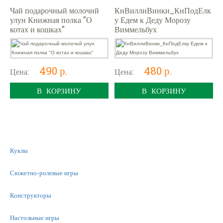
Чай подарочный молочнй
КнВиллиВинки_КнПодЕлк
улун Книжная полка "О
у Едем к Деду Морозу
котах и кошках"
Виммельбух
490 р.
480 р.
Цена:
Цена:
В КОРЗИНУ
В КОРЗИНУ
Куклы
Сюжетно-ролевые игры
Конструкторы
Настольные игры