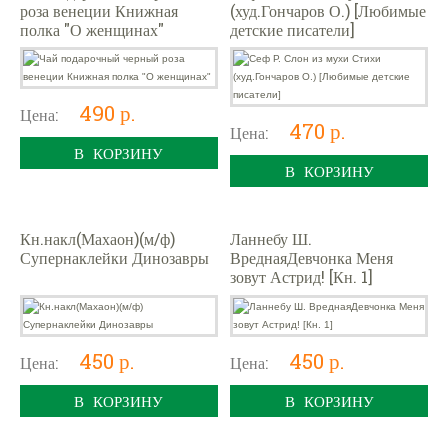
роза венеции Книжная
(худ.Гончаров О.) [Любимые
полка "О женщинах"
детские писатели]
490 р.
Цена:
470 р.
Цена:
В КОРЗИНУ
В КОРЗИНУ
Кн.накл(Махаон)(м/ф)
Ланнебу Ш.
Супернаклейки Динозавры
ВреднаяДевчонка Меня
зовут Астрид! [Кн. 1]
450 р.
450 р.
Цена:
Цена:
В КОРЗИНУ
В КОРЗИНУ