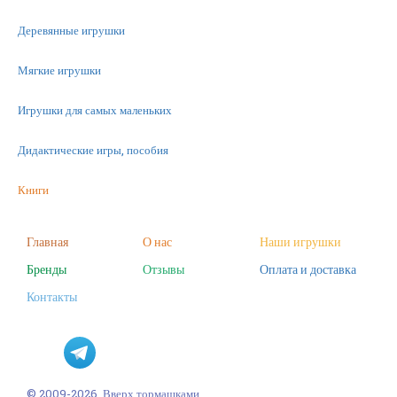
Деревянные игрушки
Мягкие игрушки
Игрушки для самых маленьких
Дидактические игры, пособия
Книги
Машинки
Главная
О нас
Наши игрушки
Бренды
Отзывы
Оплата и доставка
Фигурки
Контакты
Научные опыты
Наборы для творчества
Пазлы
© 2009-2026, Вверх тормашками