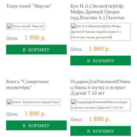
Театр теней "Маугли"
Кун Н.А.(Эксмо)(тв)(б/ф)
Мифы Древней Греции
(худ.Власова А.) [Золотые
сказки для детей]
1 990 р.
Цена:
1 860 р.
Цена:
В КОРЗИНУ
В КОРЗИНУ
Книга "Сумеречные
ПодаркиДляУмниковИУмни
мушкетёры"
ц Наука в шутку и всерьез
Д/детей 7-10 лет
1 890 р.
Цена:
1 890 р.
Цена:
В КОРЗИНУ
В КОРЗИНУ