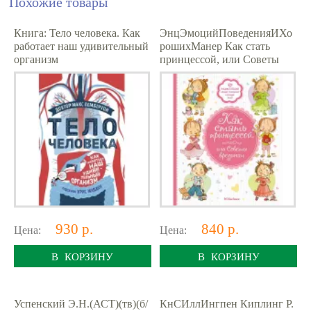
Похожие товары
Книга: Тело человека. Как
ЭнцЭмоцийПоведенияИХо
работает наш удивительный
рошихМанер Как стать
организм
принцессой, или Советы
врединам (Бланшю Ф.)
930 р.
840 р.
Цена:
Цена:
В КОРЗИНУ
В КОРЗИНУ
Успенский Э.Н.(АСТ)(тв)(б/
КнСИллИнгпен Киплинг Р.