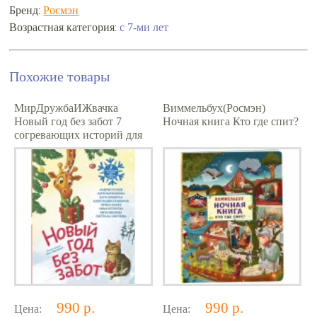
Бренд:
Росмэн
Возрастная категория:
с 7-ми лет
Похожие товары
МирДружбаИЖвачка
Виммельбух(Росмэн)
Новый год без забот 7
Ночная книга Кто где спит?
согревающих историй для
холодной зимы (Усачев
А.А./Калинина А
990 р.
990 р.
Цена:
Цена: