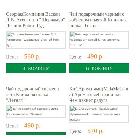
ОзорнаяКомпания Васкан
Чай подарочный черный с
Л.В. Агентство "Шерламур"
чабрецом и мятой Книжная
Лесной Робин Гуд
полка "Гоголя"
560 р.
490 р.
Цена:
Цена:
В КОРЗИНУ
В КОРЗИНУ
Чай подарочный свежесть
КнСАроматами(MalaMaLam
лета Книжная полка
a) АроматныеСтранички
"Летняя"
Чем пахнет радуга
490 р.
Цена:
570 р.
Цена: