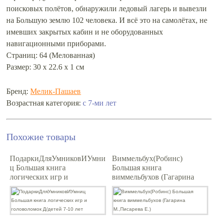
поисковых полётов, обнаружили ледовый лагерь и вывезли
на Большую землю 102 человека. И всё это на самолётах, не
имевших закрытых кабин и не оборудованных
навигационными приборами.
Страниц: 64 (Мелованная)
Размер: 30 х 22.6 х 1 см
Бренд:
Мелик-Пашаев
Возрастная категория:
с 7-ми лет
Похожие товары
ПодаркиДляУмниковИУмни
Виммельбух(Робинс)
ц Большая книга
Большая книга
логических игр и
виммельбухов (Гагарина
головоломок Д/детей 7-10
М.,Писарева Е.)
лет