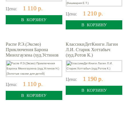
1 110 р.
Цена:
1 210 р.
Цена:
В КОРЗИНУ
В КОРЗИНУ
Распе Р.Э.(Эксмо)
КлассикиДетКниги Лагин
Приключения Барона
Л.И. Старик Хоттабыч
Мюнхгаузена (худ.Устинов
(худ.Ротов К.)
Н.) [Золотые сказки для
детей]
1 190 р.
Цена:
1 110 р.
Цена:
В КОРЗИНУ
В КОРЗИНУ