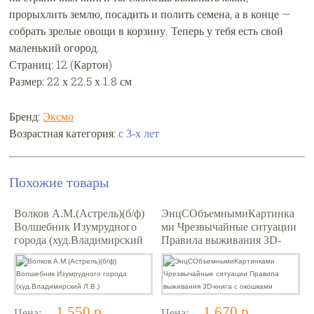
прорыхлить землю, посадить и полить семена, а в конце —
собрать зрелые овощи в корзину. Теперь у тебя есть свой
маленький огород.
Страниц: 12 (Картон)
Размер: 22 х 22.5 х 1.8 см
Бренд:
Эксмо
Возрастная категория:
с 3-х лет
Похожие товары
Волков А.М.(Астрель)(б/ф)
ЭнцСОбъемнымиКартинка
Волшебник Изумрудного
ми Чрезвычайные ситуации
города (худ.Владимирский
Правила выживания 3D-
Л.В.)
книга с окошками
1 550 р.
1 670 р.
Цена:
Цена: