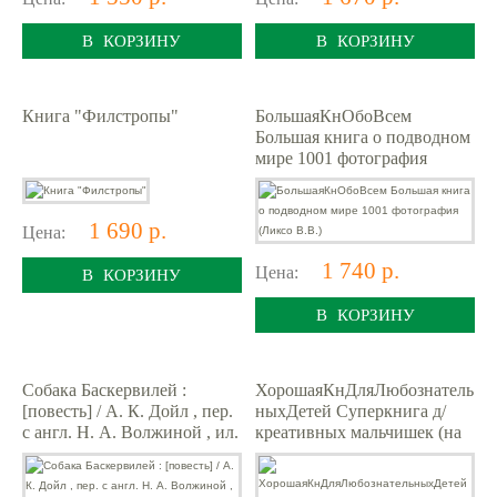
В КОРЗИНУ
В КОРЗИНУ
Книга "Филстропы"
БольшаяКнОбоВсем
Большая книга о подводном
мире 1001 фотография
(Ликсо В.В.)
1 690 р.
Цена:
1 740 р.
Цена:
В КОРЗИНУ
В КОРЗИНУ
Собака Баскервилей :
ХорошаяКнДляЛюбознатель
[повесть] / А. К. Дойл , пер.
ныхДетей Суперкнига д/
с англ. Н. А. Волжиной , ил.
креативных мальчишек (на
О. Н. Пахомова. — М.
спирали)