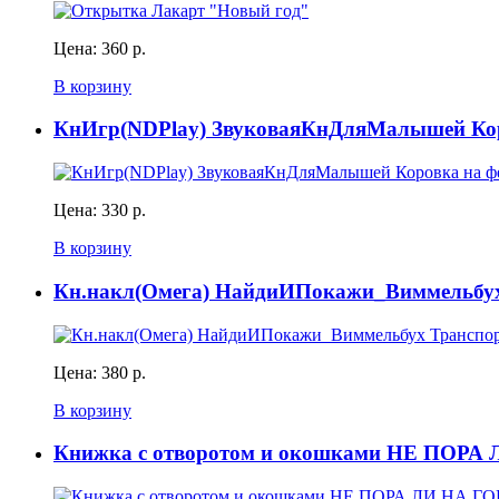
Цена:
360 р.
В корзину
КнИгр(NDPlay) ЗвуковаяКнДляМалышей Кор
Цена:
330 р.
В корзину
Кн.накл(Омега) НайдиИПокажи_Виммельбух
Цена:
380 р.
В корзину
Книжка с отворотом и окошками НЕ ПОР