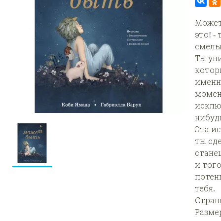
Может
это! 
смелы
Ты уни
котор
именн
момен
исклю
нибуд
Эта и
ты сд
станеш
и тог
потен
тебя.
Страни
Размер: