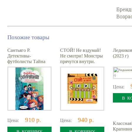
Бренд
Возра
Похожие товары
Сантьяго Р.
СТОЙ! Не вздумай!
Леднико
Детективы-
Не смотри! Монстры
(2023 г)
футболисты Тайна
прячутся внутри.
замка с
Тактильная книга с
привидениями
окошками
Цена:
В К
910 р.
940 р.
Цена:
Цена:
Классная
Крапивин
В КОРЗИНУ
В КОРЗИНУ