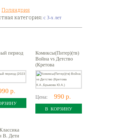
:
Поляндрия
стная категория:
с 3-х лет
вый период
Комиксы(Питер)(тв)
Война vs Детство
(Кретова
К.А.,Брыкова Ю.А.)
990 р.
990 р.
Цена:
ОРЗИНУ
В КОРЗИНУ
Классика
 В. Дети