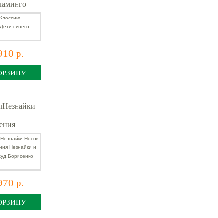
ламинго
910 р.
ОРЗИНУ
лНезнайки
ения
 и его
сенко А.)
970 р.
ОРЗИНУ