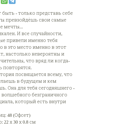
 быть - только представь себе
- ты превзойдёшь свои самые
е мечты...
кален. И все случайности,
ые привели именно тебя
о в это место именно в этот
т, настолько невероятны и
чительны, что вряд ли когда-
ь повторятся.
стория посвящается всему, что
елаешь в будущем и кем
ь. Она для тебя сегодняшнего -
о волшебного безграничного
циала, который есть внутри
ц: 48 (Офсет)
 22 х 30 х 0.8 см