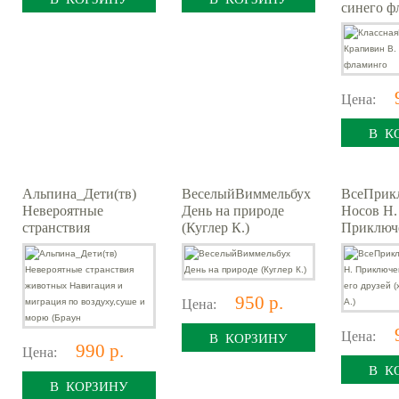
синего ф
Цена:
В К
Альпина_Дети(тв)
ВеселыйВиммельбух
ВсеПрик
Невероятные
День на природе
Носов Н.
странствия
(Куглер К.)
Приключ
животных Навигация
Незнайки
и миграция по
друзей
воздуху,суше и морю
(худ.Бори
(Браун
950 р.
Цена:
Цена:
В КОРЗИНУ
990 р.
Цена:
В К
В КОРЗИНУ