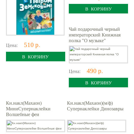
В КОРЗИНУ
Чай подарочный черный
императорский Книжная
полка "О музыке"
510 р.
Цена:
В КОРЗИНУ
490 р.
Цена:
В КОРЗИНУ
Кн.накл(Махаон)
Кн.накл(Махаон)(м/ф)
МиниСупернаклейки
Супернаклейки Динозавры
Волшебные феи