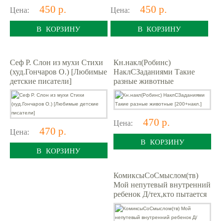
450 р.
450 р.
Цена:
Цена:
В КОРЗИНУ
В КОРЗИНУ
Сеф Р. Слон из мухи Стихи
Кн.накл(Робинс)
(худ.Гончаров О.) [Любимые
НаклСЗаданиями Такие
детские писатели]
разные животные
[200+накл.]
470 р.
Цена:
470 р.
Цена:
В КОРЗИНУ
В КОРЗИНУ
КомиксыСоСмыслом(тв)
Мой непутевый внутренний
ребенок Д/тех,кто пытается
понять и принять себя
(Баши