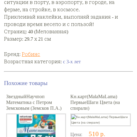
ситуации в порту, в аэропорту, в городе, на
ферме, на стройке, в космосе.
Приклеивай наклейки, выполняй задания - и
проводи время весело и с пользой!
Страниц: 40 (Мелованная)
Размер: 29.7 х 21 см
Бренд:
Робинс
Возрастная категория:
с 3-х лет
Похожие товары
ЗвездныйНаучпоп
Кн.карт(MalaMaLama)
Математика с Петром
ПервыеШаги Цвета (на
Земсковым (Земсков П.А.)
спирали)
510 р.
Цена: