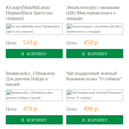
Кн.карт(MalaMaLama)
Энциклопедия с окошками
ПервыеШаги Цвета (на
(ЦК) Моя первая книга о
спирали)
лошадях
510 р.
450 р.
Цена:
Цена:
В КОРЗИНУ
В КОРЗИНУ
Виммельбух_150наклеек
Чай подарочный зеленый
Для девочек Найди и
Книжная полка "О собаках"
наклей
470 р.
490 р.
Цена:
Цена:
В КОРЗИНУ
В КОРЗИНУ